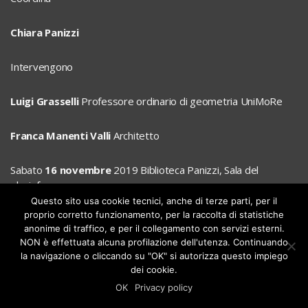
Chiara Panizzi
Intervengono
Luigi Grasselli
Professore ordinario di geometria UniMoRe
Franca Manenti Valli
Architetto
Sabato
16 novembre
2019 Biblioteca Panizzi, Sala del
planisfero
Questo sito usa cookie tecnici, anche di terze parti, per il
proprio corretto funzionamento, per la raccolta di statistiche
anonime di traffico, e per il collegamento con servizi esterni.
NON è effettuata alcuna profilazione dell'utenza. Continuando
Studio Manenti Valli
la navigazione o cliccando su "OK" si autorizza questo impiego
via Farini 5, 42121 Reggio Emilia
tel. 0522.451192 fax 0522.455035
dei cookie.
manentivalli@libero.it
OK
Privacy policy