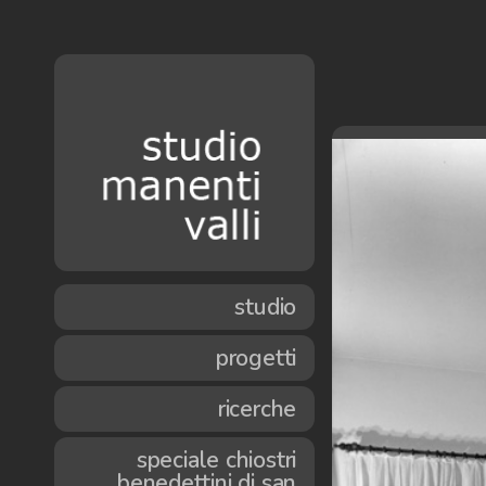
studio
progetti
ricerche
speciale chiostri
benedettini di san