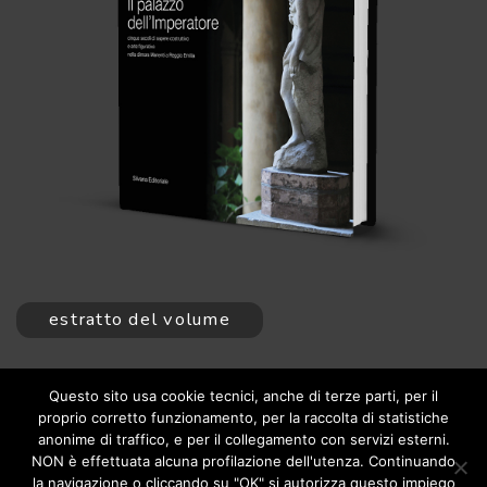
estratto del volume
visita di Vittorio Sgarbi
Questo sito usa cookie tecnici, anche di terze parti, per il
proprio corretto funzionamento, per la raccolta di statistiche
anonime di traffico, e per il collegamento con servizi esterni.
NON è effettuata alcuna profilazione dell'utenza. Continuando
la navigazione o cliccando su "OK" si autorizza questo impiego
Studio Manenti Valli