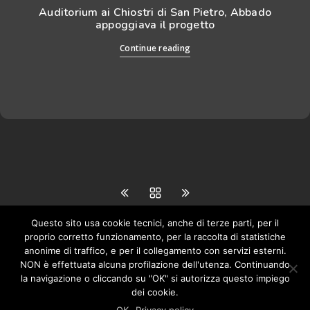
Auditorium ai Chiostri di San Pietro, Abbado
appoggiava il progetto
Continue reading
Questo sito usa cookie tecnici, anche di terze parti, per il
proprio corretto funzionamento, per la raccolta di statistiche
anonime di traffico, e per il collegamento con servizi esterni.
NON è effettuata alcuna profilazione dell'utenza. Continuando
la navigazione o cliccando su "OK" si autorizza questo impiego
Studio Manenti Valli
via Farini 5, 42121 Reggio Emilia
dei cookie.
tel. 0522.451192 fax 0522.455035
manentivalli@libero.it