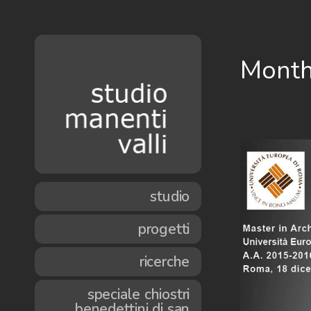
Month
studio
progetti
ricerche
speciale chiostri
benedettini di san