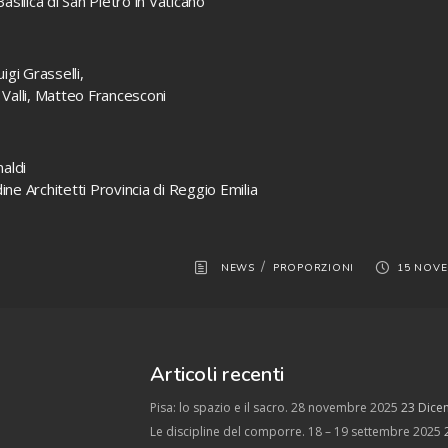
asilica di San Pietro in Vaticano
igi Grasselli,
Valli, Matteo Francesconi
naldi
ne Architetti Provincia di Reggio Emilia
/
NEWS
PROPORZIONI
15 NOVE
Articoli recenti
Pisa: lo spazio e il sacro. 28 novembre 2025
23 Dice
Le discipline del comporre. 18 – 19 settembre 2025