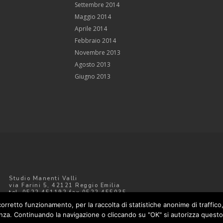
Settembre 2014
Maggio 2014
Aprile 2014
Febbraio 2014
Novembre 2013
Agosto 2013
Giugno 2013
Studio Manenti Valli
via Farini 5, 42121 Reggio Emilia
tel. 0522.451192 fax 0522.455035
manentivalli@libero.it
 corretto funzionamento, per la raccolta di statistiche anonime di traffic
enza. Continuando la navigazione o cliccando su "OK" si autorizza quest