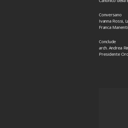
Canonico della B
Conversano
Ivanna Rossi, Lu
Franca Manenti 
Conclude
arch. Andrea Ri
Presidente Ordi