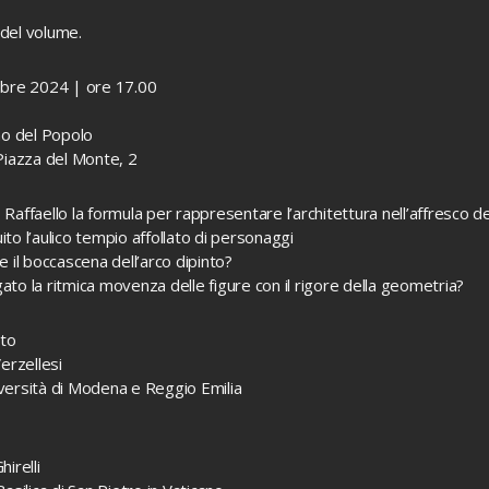
del volume.
obre 2024 | ore 17.00
no del Popolo
Piazza del Monte, 2
Raffaello la formula per rappresentare l’architettura nell’affresco de
to l’aulico tempio affollato di personaggi
e il boccascena dell’arco dipinto?
to la ritmica movenza delle figure con il rigore della geometria?
uto
erzellesi
versità di Modena e Reggio Emilia
irelli