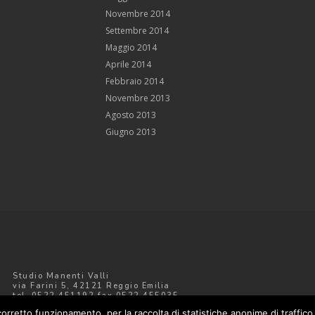
Novembre 2014
Settembre 2014
Maggio 2014
Aprile 2014
Febbraio 2014
Novembre 2013
Agosto 2013
Giugno 2013
Studio Manenti Valli
via Farini 5, 42121 Reggio Emilia
tel. 0522.451192 fax 0522.455035
manentivalli@libero.it
 corretto funzionamento, per la raccolta di statistiche anonime di traffic