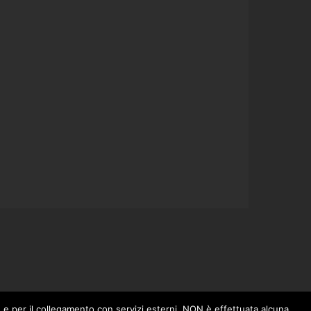
o, e per il collegamento con servizi esterni. NON è effettuata alcuna